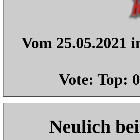
Vom 25.05.2021 in
Vote: Top:
0
Neulich be