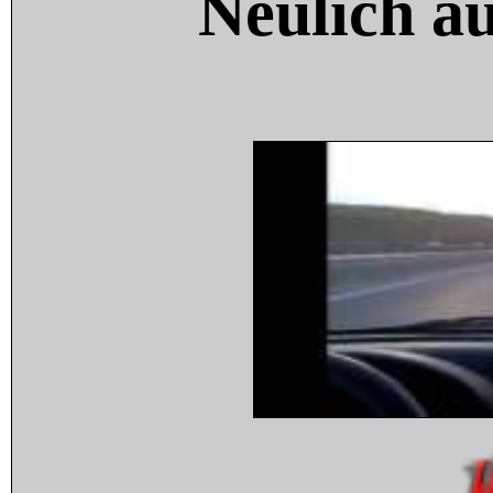
Neulich a