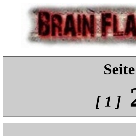
Seite
[ 1 ]