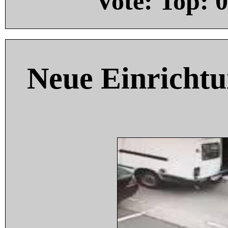
Vote: Top:
0
Neue Einricht