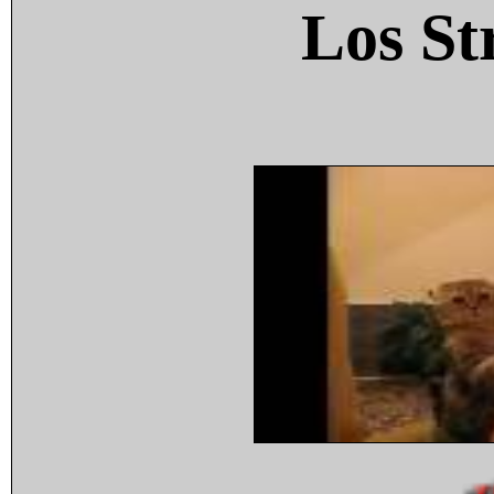
Los St