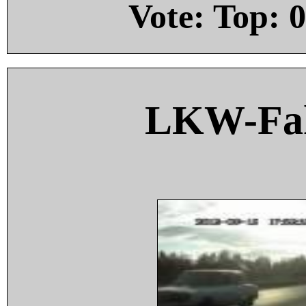
Vote: Top:
0
LKW-Fah