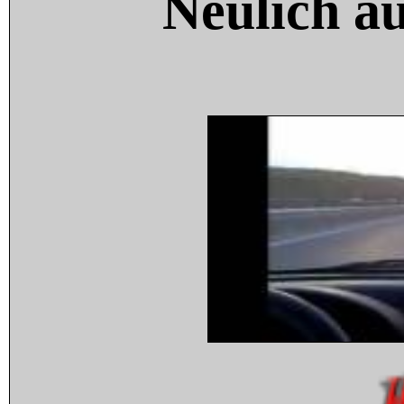
Neulich a