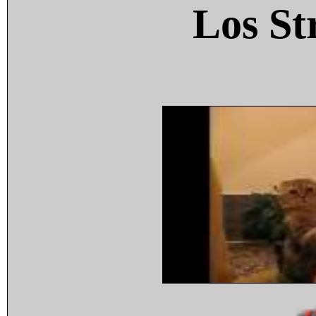
Los St