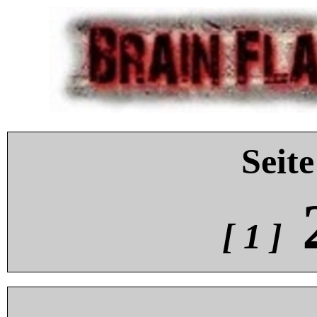
Seite
[ 1 ]