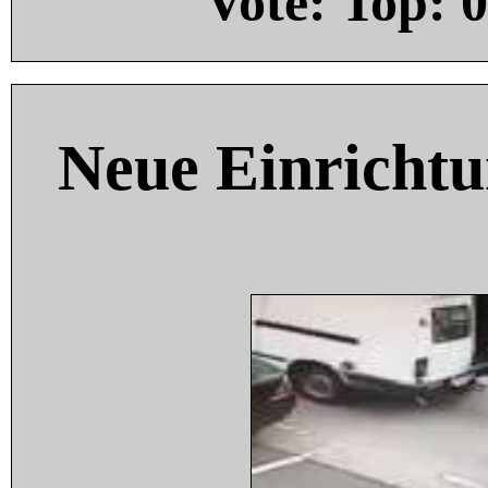
Vote: Top:
0
Neue Einricht