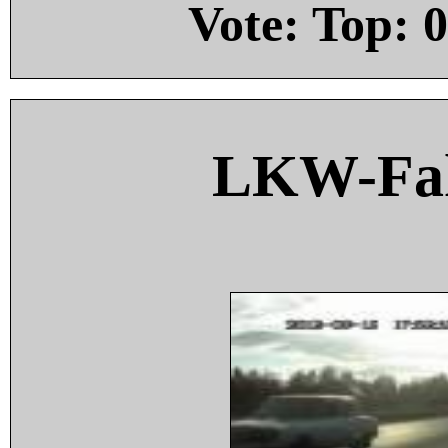
Vote: Top:
0
LKW-Fah