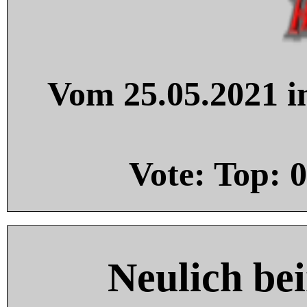
Vom 25.05.2021 in
Vote: Top:
0
Neulich be