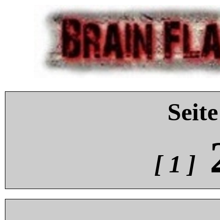
Seite
[ 1 ]