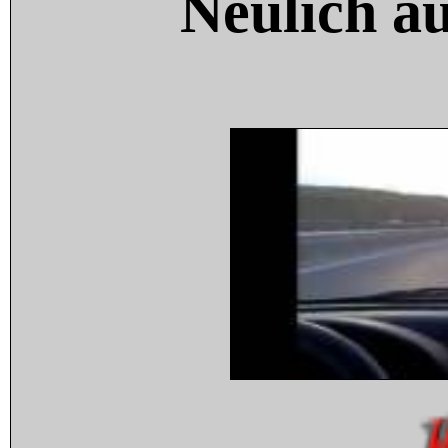
Neulich a