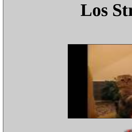
Los St