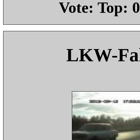
Vote: Top:
0
LKW-Fah