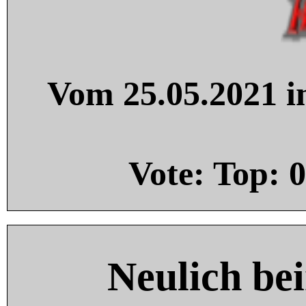
Vom 25.05.2021 in
Vote: Top:
0
Neulich be