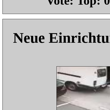
Vote: Top:
0
Neue Einricht