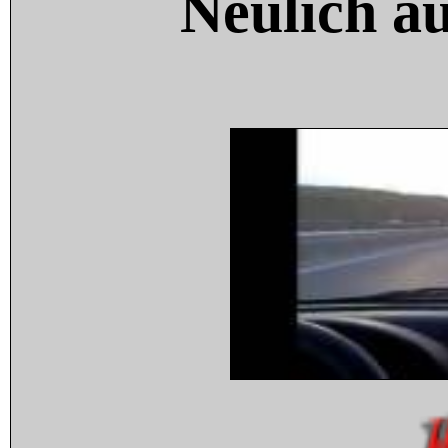
Neulich a