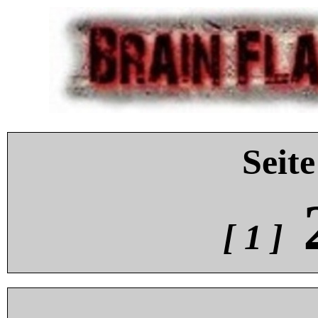
Seite
[ 1 ]