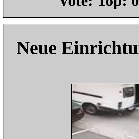
Vote: Top:
0
Neue Einricht