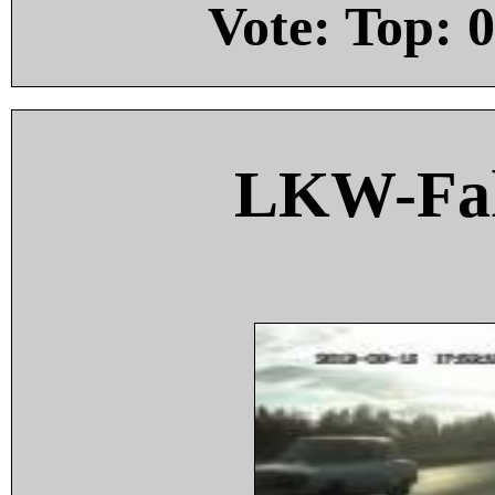
Vote: Top:
0
LKW-Fah