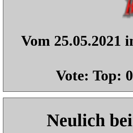
Vom 25.05.2021 in
Vote: Top:
0
Neulich be