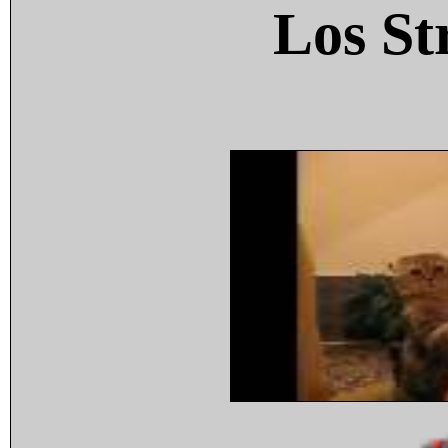
Los St