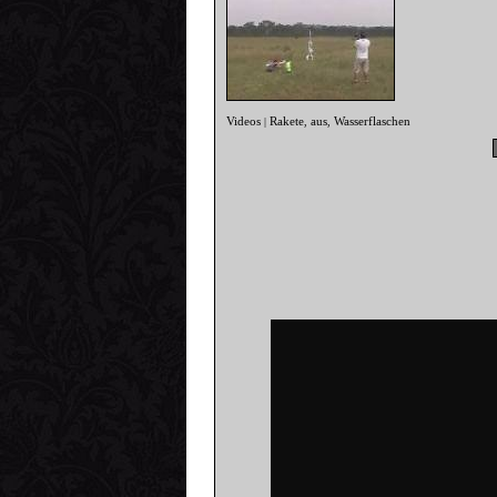
Videos
Rakete
aus
Wasserflaschen
|
,
,