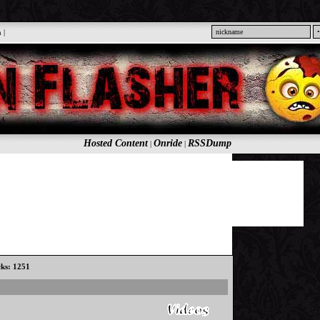
n
|
Hosted Content
Onride
RSSDump
|
|
cks: 1251