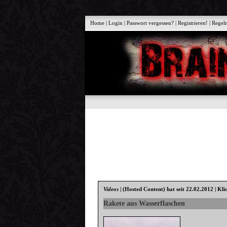
Home
|
Login
|
Passwort vergessen?
|
Registrieren!
|
Regel
Videos
|
(Hosted Content)
hat seit 22.02.2012 | Kli
Rakete aus Wasserflaschen