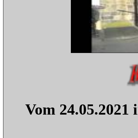
Vom 24.05.2021 i