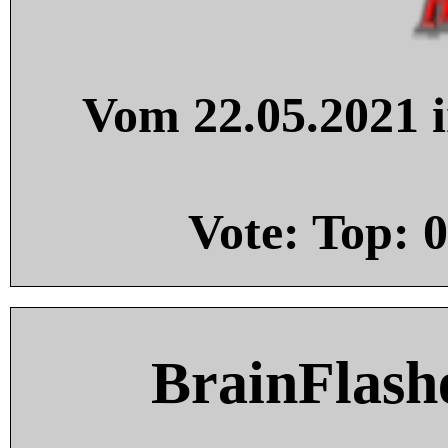
Vom 22.05.2021 i
Vote: Top:
0
BrainFlash