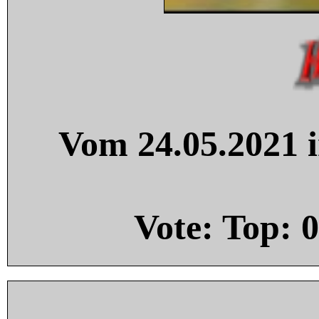
Vom 24.05.2021 i
Vote: Top:
0