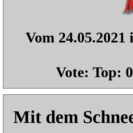
Vom 24.05.2021 i
Vote: Top:
0
Mit dem Schnee