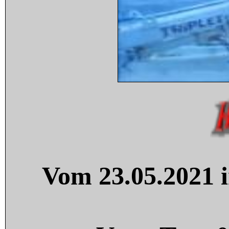
Vom 23.05.2021 i