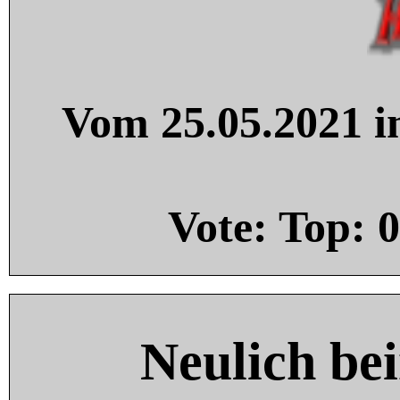
Vom 25.05.2021 in
Vote: Top:
0
Neulich be