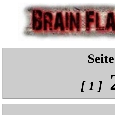
Seite
[ 1 ]