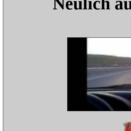
Neulich a