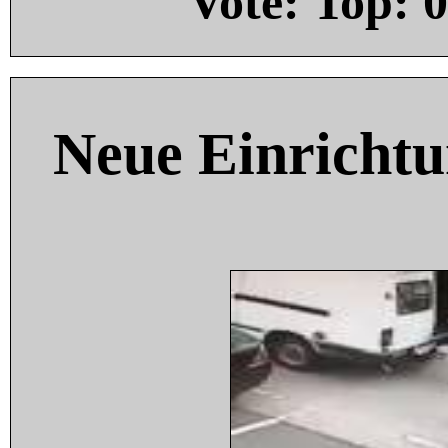
Vote: Top:
0
Neue Einricht