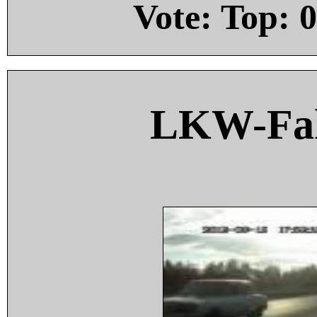
Vote: Top:
0
LKW-Fah