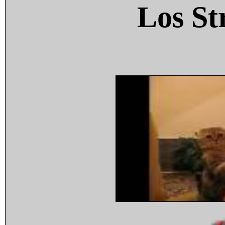
Los St