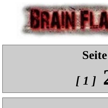
Seite
[ 1 ]