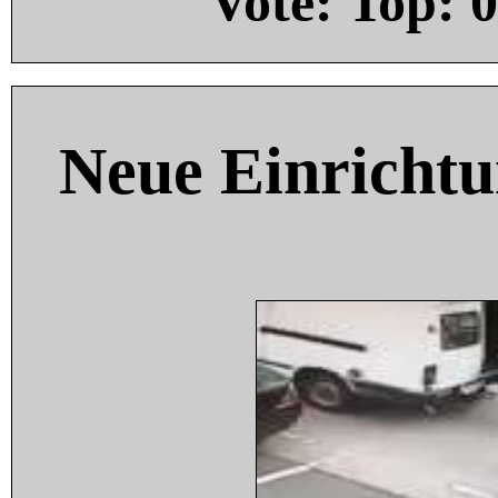
Vote: Top:
0
Neue Einricht