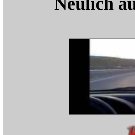
Neulich a