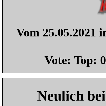
Vom 25.05.2021 in
Vote: Top:
0
Neulich be