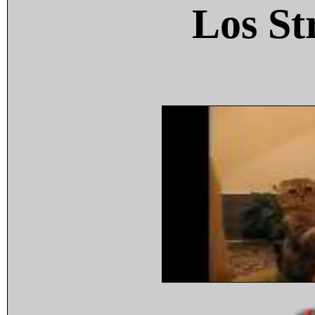
Los St