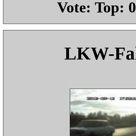
Vote: Top:
0
LKW-Fah