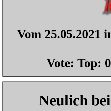
Vom 25.05.2021 in
Vote: Top:
0
Neulich be