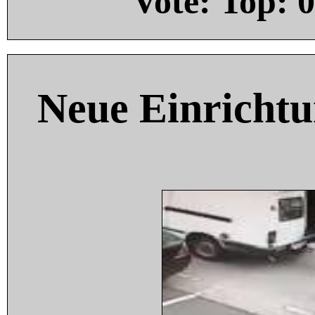
Vote: Top:
0
Neue Einricht