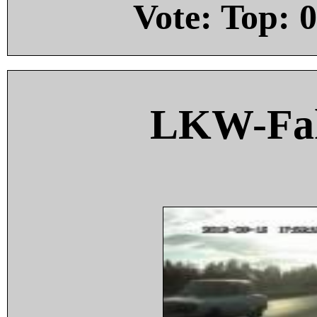
Vote: Top:
0
LKW-Fah