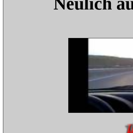
Neulich a