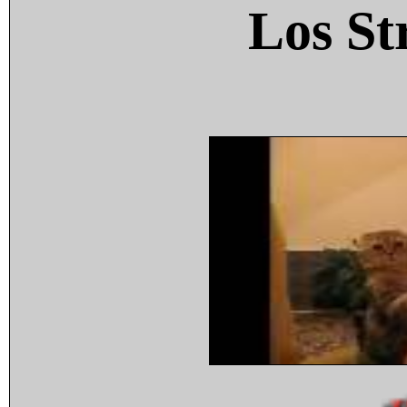
Los St