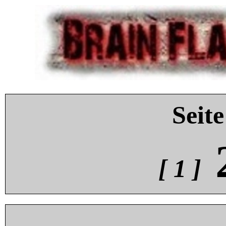
Seite
[ 1 ]