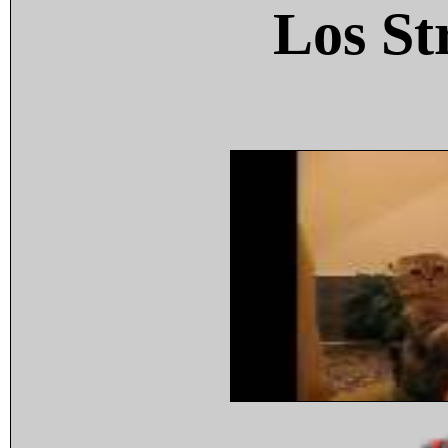
Los St