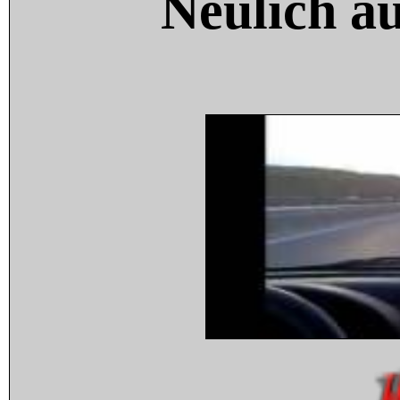
Neulich a