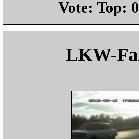
Vote: Top:
0
LKW-Fah