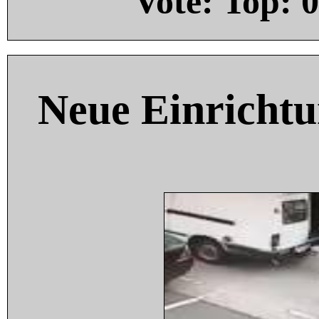
Vote: Top:
0
Neue Einricht