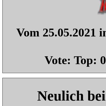
Vom 25.05.2021 in
Vote: Top:
0
Neulich be