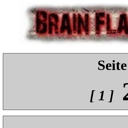
Seite
[ 1 ]