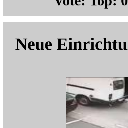
Vote: Top:
0
Neue Einricht