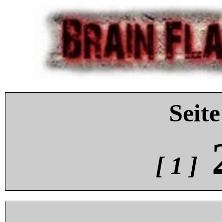
Seite
[ 1 ]