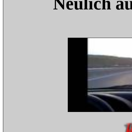
Neulich a