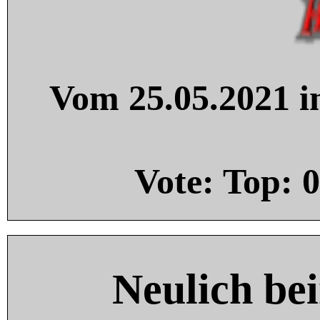
Vom 25.05.2021 in
Vote: Top:
0
Neulich be