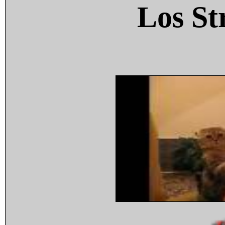
Los St