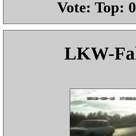
Vote: Top:
0
LKW-Fah