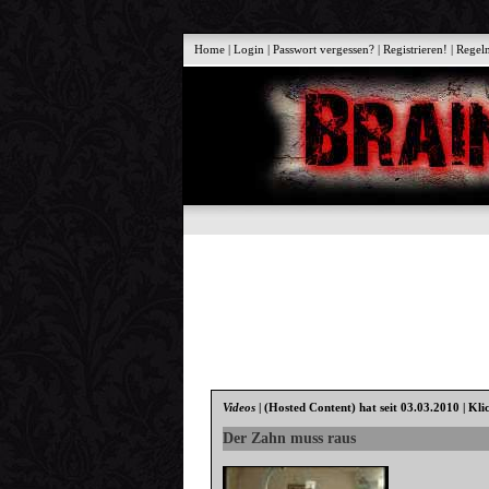
Home
|
Login
|
Passwort vergessen?
|
Registrieren!
|
Regel
Videos
|
(Hosted Content)
hat seit 03.03.2010 | Kli
Der Zahn muss raus