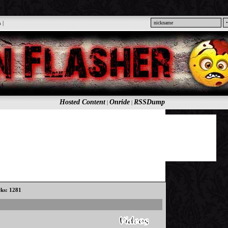
n
|
Hosted Content
Onride
RSSDump
|
|
cks: 1281