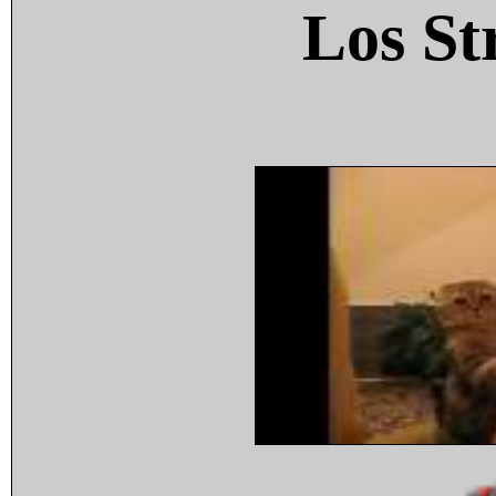
Los St