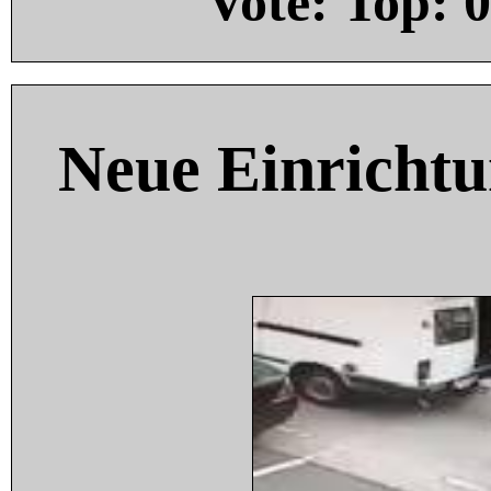
Vote: Top:
0
Neue Einricht