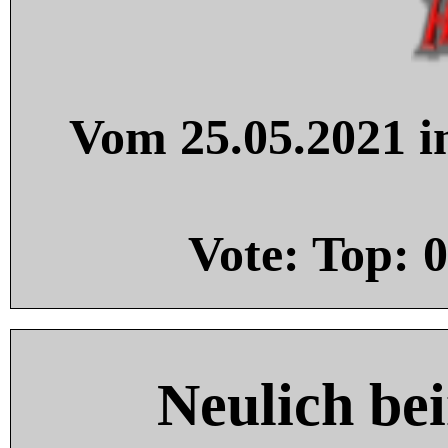
Vom 25.05.2021 in
Vote: Top:
0
Neulich be