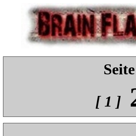
Seite
[ 1 ]