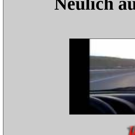
Neulich a