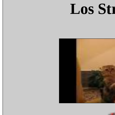
Los St