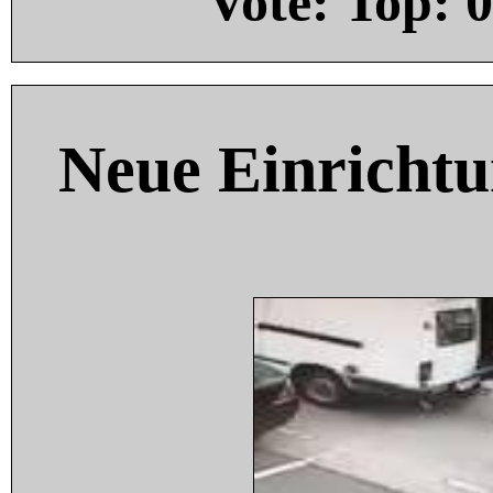
Vote: Top:
0
Neue Einricht