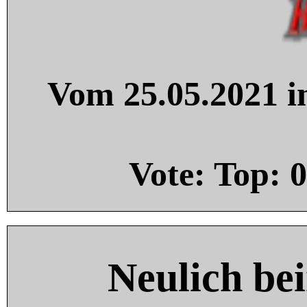
Vom 25.05.2021 in
Vote: Top:
0
Neulich be