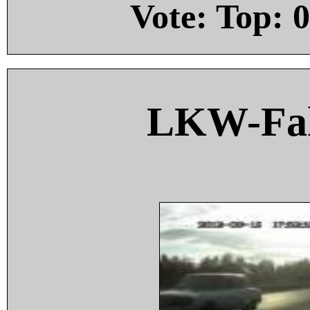
Vote: Top:
0
LKW-Fah