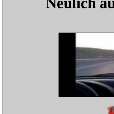
Neulich a