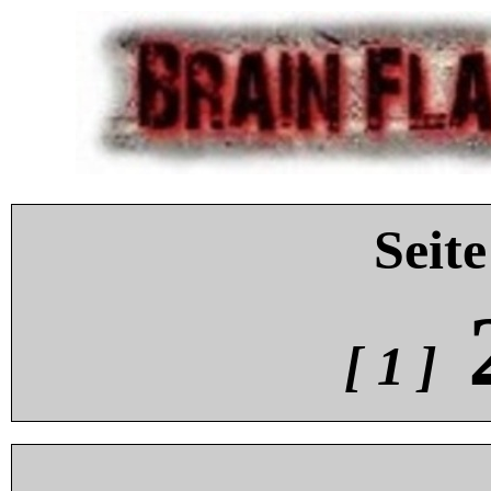
Seite
[ 1 ]