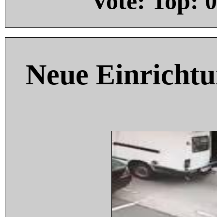
Vote: Top:
0
Neue Einricht