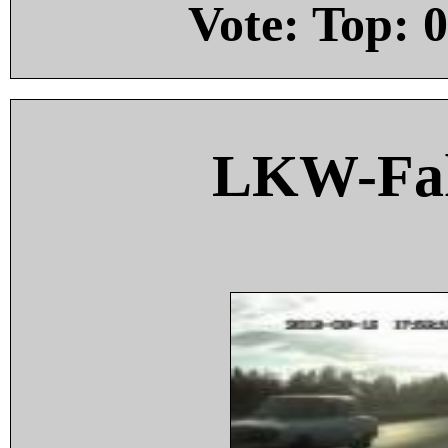
Vote: Top:
0
LKW-Fah