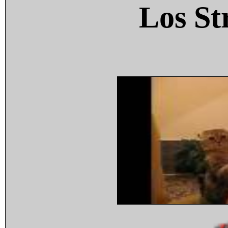
Los St