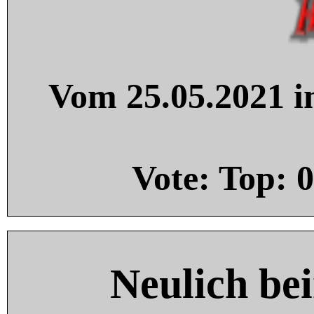
Vom 25.05.2021 in
Vote: Top:
0
Neulich be