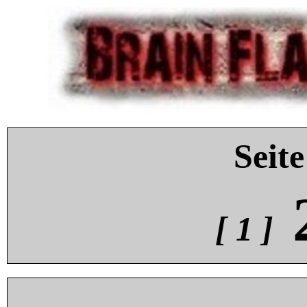
Seite
[ 1 ]