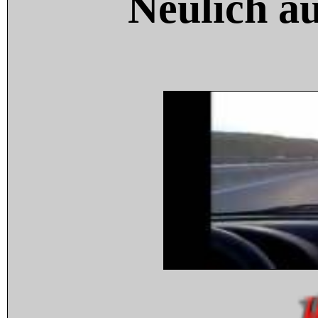
Neulich a