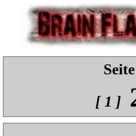
Seite
[ 1 ]