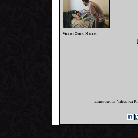
Videos
Guten
Morgen
|
,
Eingetragen in: Videos von Pi