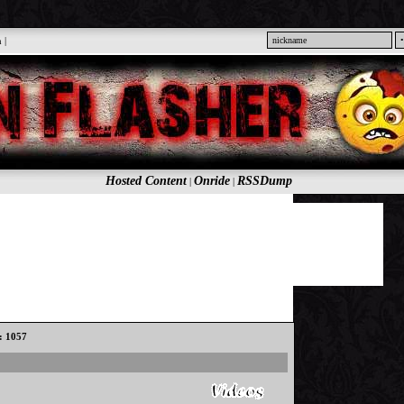
n
|
Hosted Content
Onride
RSSDump
|
|
s: 1057