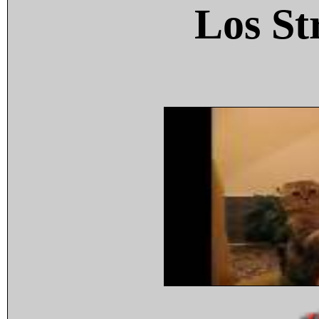
Los St