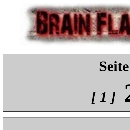
Seite
[ 1 ]