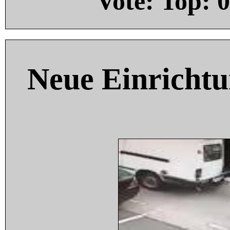
Vote: Top:
0
Neue Einricht