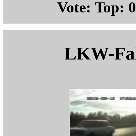
Vote: Top:
0
LKW-Fah