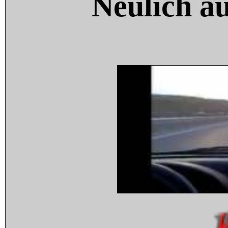
Neulich a