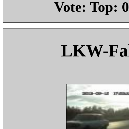
Vote: Top:
0
LKW-Fah