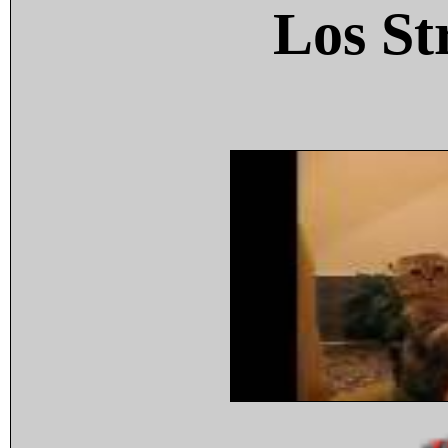
Los St