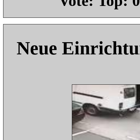
Vote: Top:
0
Neue Einricht