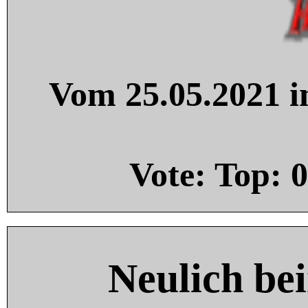
Vom 25.05.2021 in
Vote: Top:
0
Neulich be