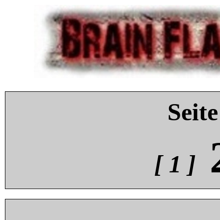
Seite
[ 1 ]