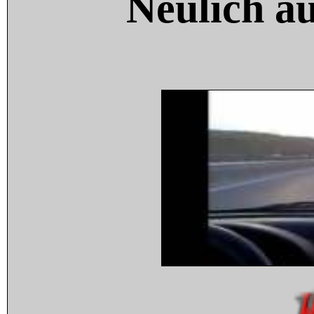
Neulich a