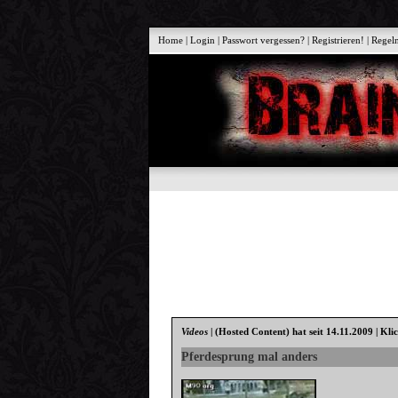
Home
|
Login
|
Passwort vergessen?
|
Registrieren!
|
Regel
Videos
|
(Hosted Content)
hat seit 14.11.2009 | Kli
Pferdesprung mal anders