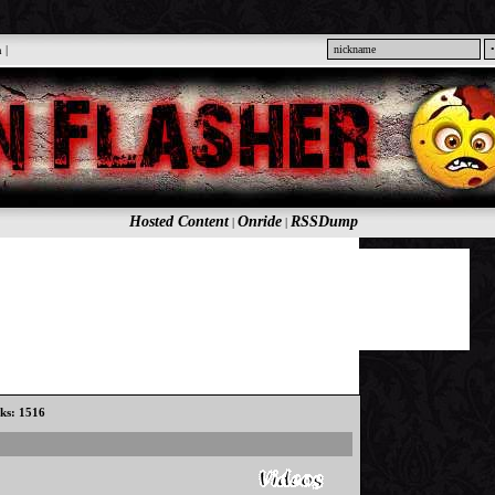
n
|
Hosted Content
Onride
RSSDump
|
|
cks: 1516