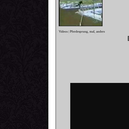
Videos
Pferdesprung
mal
anders
|
,
,