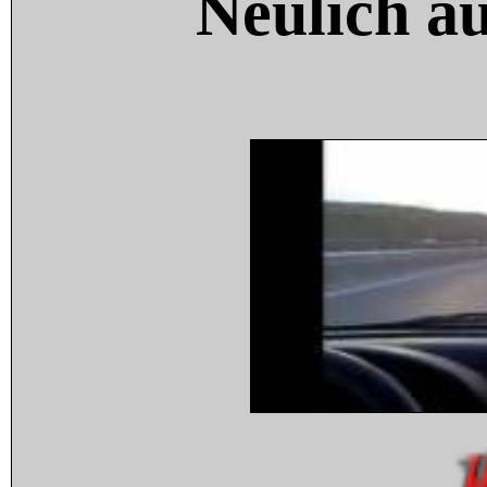
Neulich a