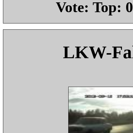
Vote: Top:
0
LKW-Fah