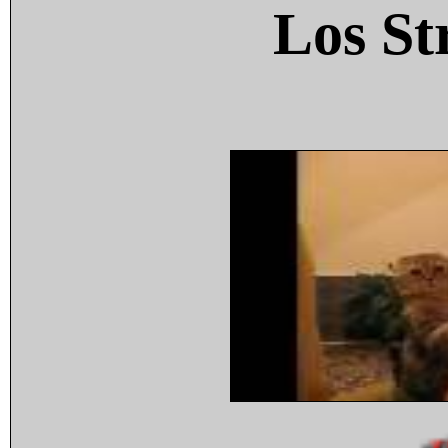
Los St