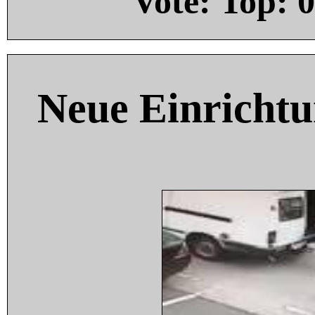
Vote: Top:
0
Neue Einricht