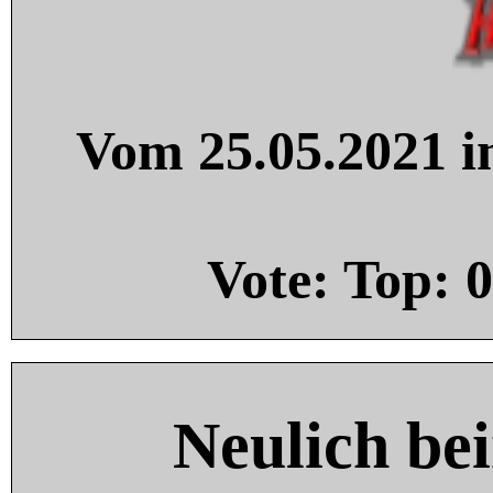
Vom 25.05.2021 in
Vote: Top:
0
Neulich be