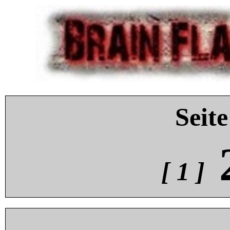
Seite
[ 1 ]