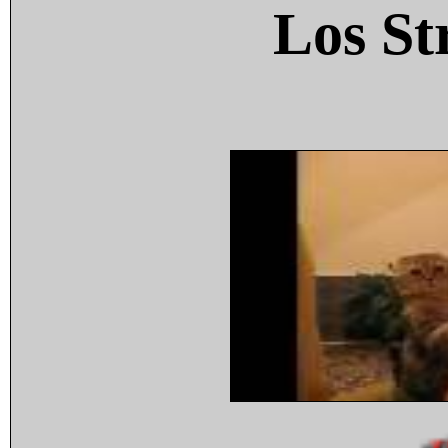
Los St