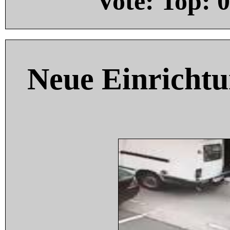
Vote: Top:
0
Neue Einricht