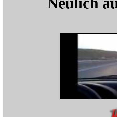
Neulich a