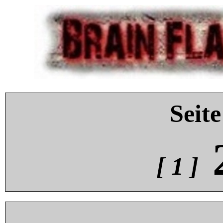
Seite
[ 1 ]