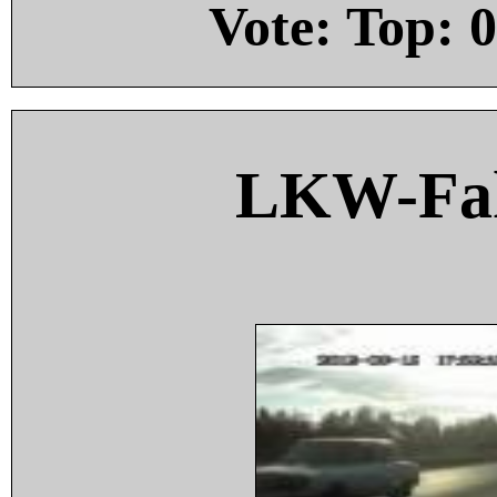
Vote: Top:
0
LKW-Fah