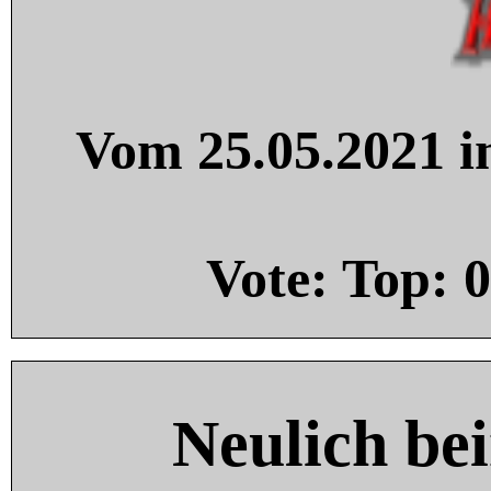
Vom 25.05.2021 in
Vote: Top:
0
Neulich be