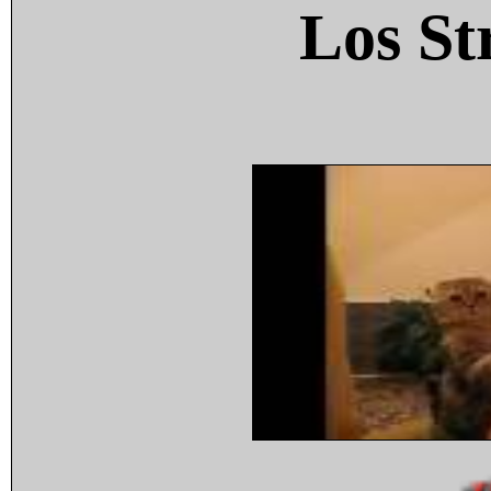
Los St