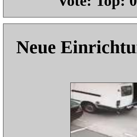
Vote: Top:
0
Neue Einricht