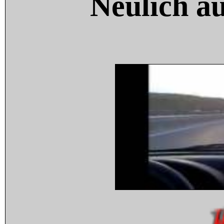
Neulich a