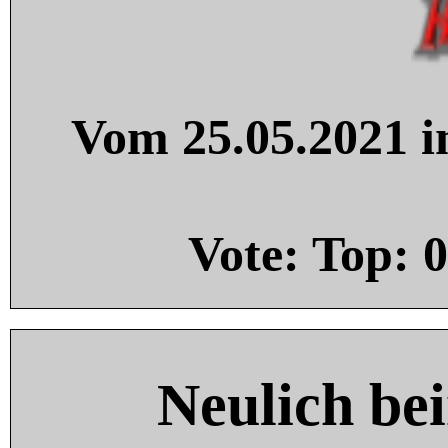
Vom 25.05.2021 in
Vote: Top:
0
Neulich be