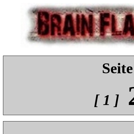
Seite
[ 1 ]