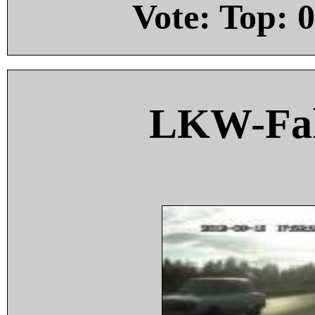
Vote: Top:
0
LKW-Fah