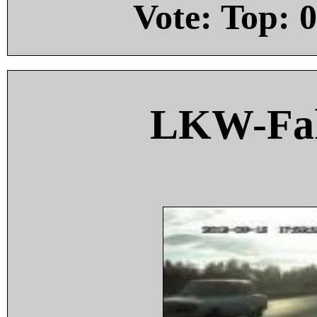
Vote: Top:
0
LKW-Fah