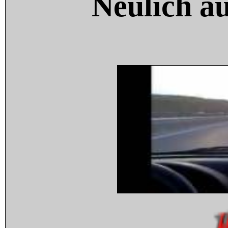
Neulich a