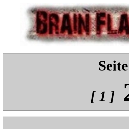
Seite
[ 1 ]