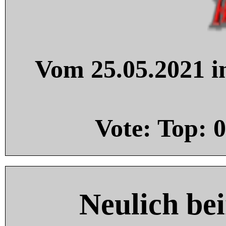
Vom 25.05.2021 in
Vote: Top:
0
Neulich be