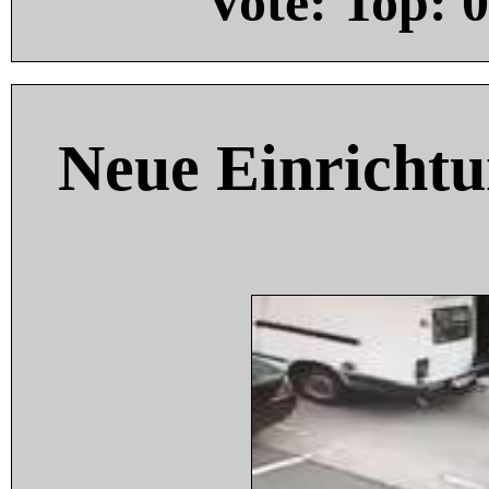
Vote: Top:
0
Neue Einricht