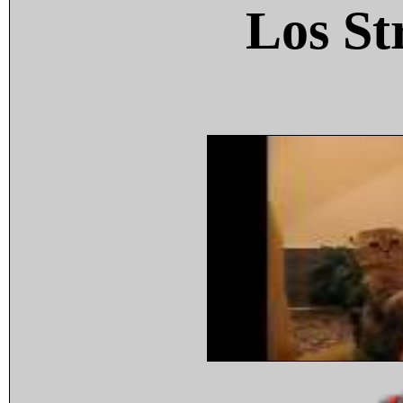
Los St