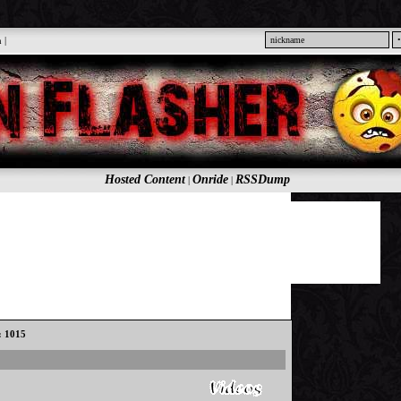
n
|
Hosted Content
Onride
RSSDump
|
|
s: 1015