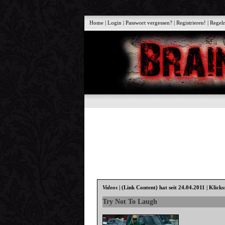
Home
|
Login
|
Passwort vergessen?
|
Registrieren!
|
Regel
Videos
|
(Link Content)
hat seit 24.04.2011 | Klick
Try Not To Laugh