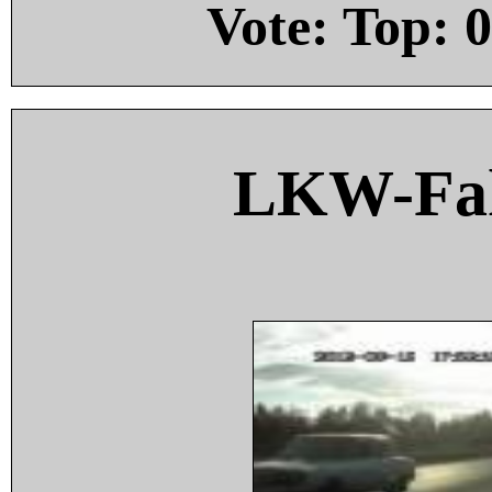
Vote: Top:
0
LKW-Fah