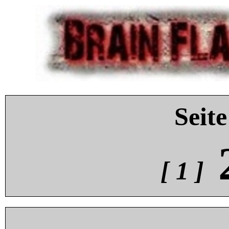
Seite
[ 1 ]