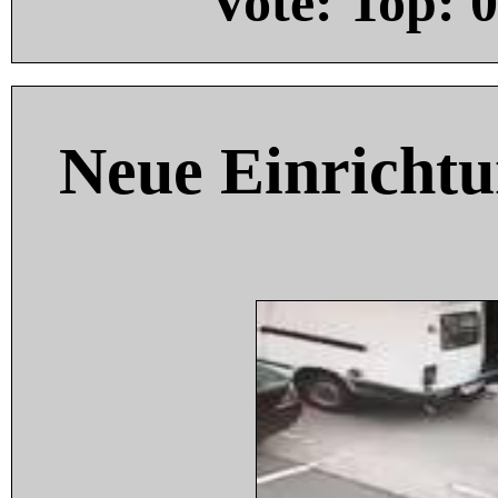
Vote: Top:
0
Neue Einricht