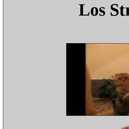
Los St