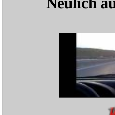
Neulich a