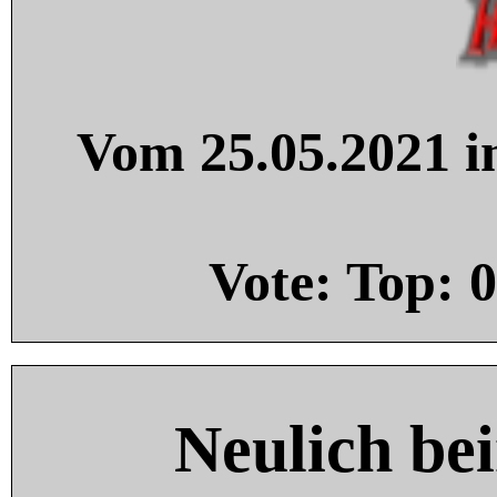
Vom 25.05.2021 in
Vote: Top:
0
Neulich be