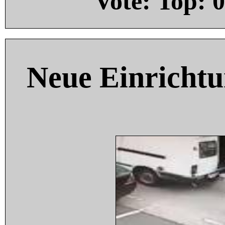
Vote: Top:
0
Neue Einricht