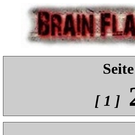
Seite
[ 1 ]