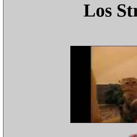
Los St