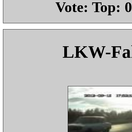
Vote: Top:
0
LKW-Fah