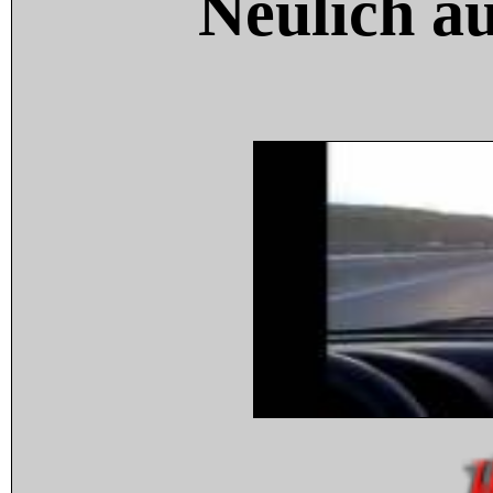
Neulich a