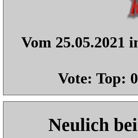
Vom 25.05.2021 in
Vote: Top:
0
Neulich be