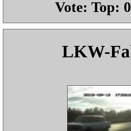
Vote: Top:
0
LKW-Fah