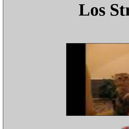
Los St