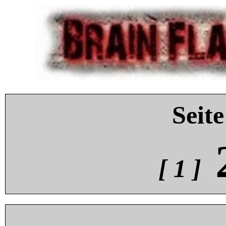
Seite
[ 1 ]