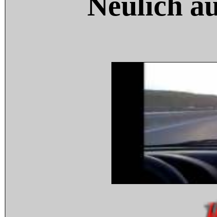
Neulich a