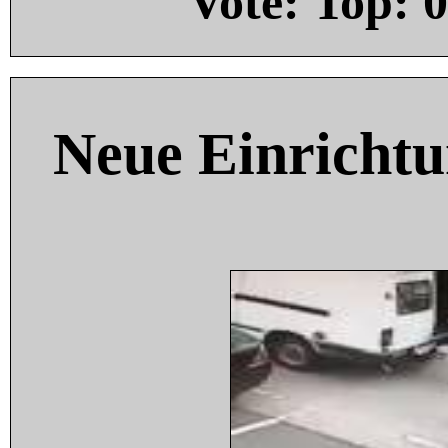
Vote: Top:
0
Neue Einricht