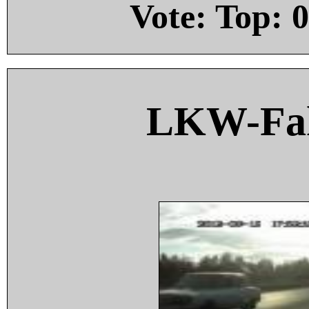
Vote: Top:
0
LKW-Fah