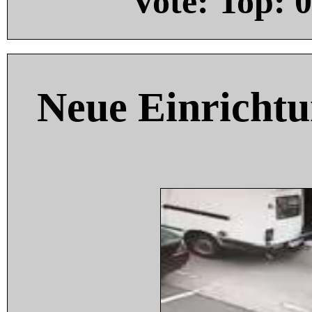
Vote: Top:
0
Neue Einricht