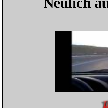
Neulich a