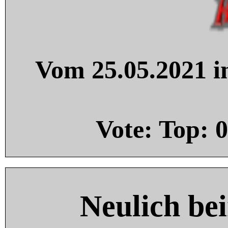
Vom 25.05.2021 in
Vote: Top:
0
Neulich be