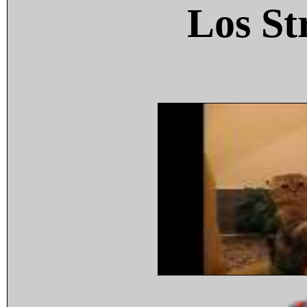
Los St