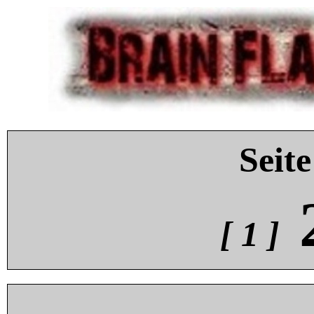
Seite
[ 1 ]