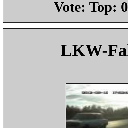
Vote: Top:
0
LKW-Fah