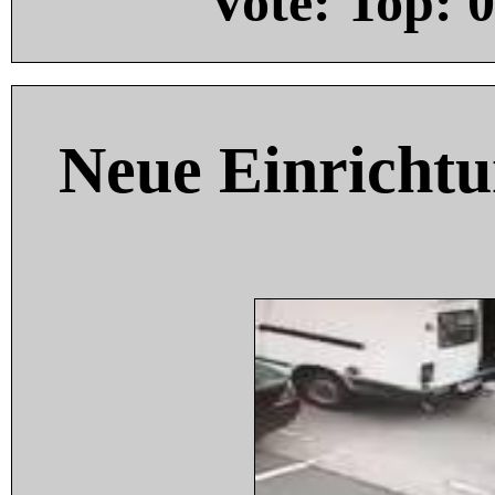
Vote: Top:
0
Neue Einricht