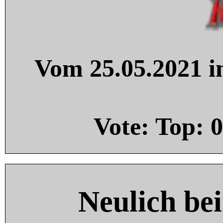
Vom 25.05.2021 in
Vote: Top:
0
Neulich be