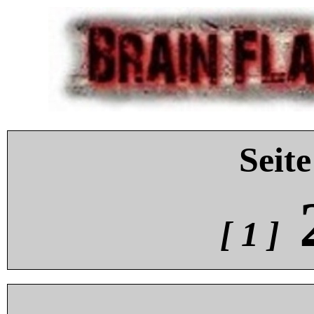
Seite
[ 1 ]