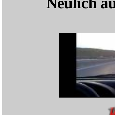
Neulich a