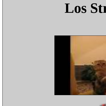
Los St