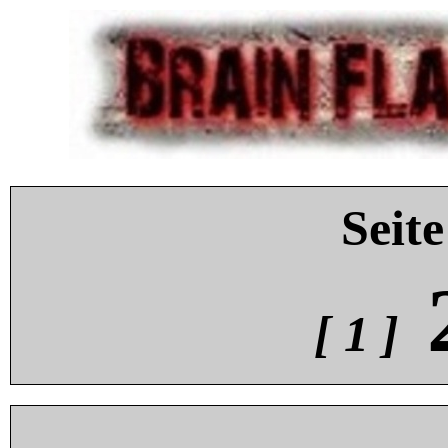
Seite
[ 1 ]