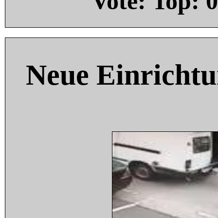
Vote: Top:
0
Neue Einricht