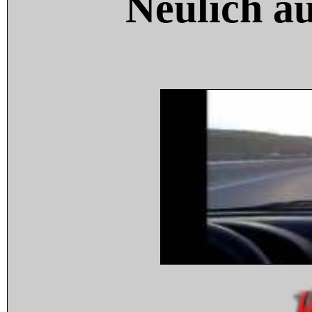
Neulich a