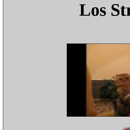
Los St