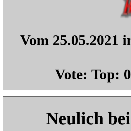
Vom 25.05.2021 in
Vote: Top:
0
Neulich be