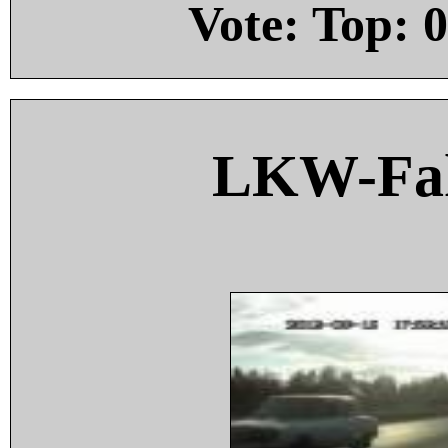
Vote: Top:
0
LKW-Fah