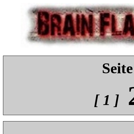
Seite
[ 1 ]