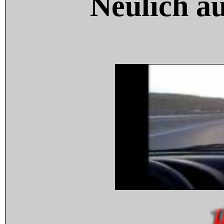
Neulich a