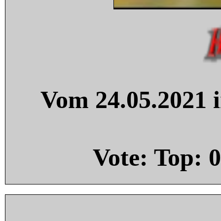
Vom 24.05.2021 i
Vote: Top:
0