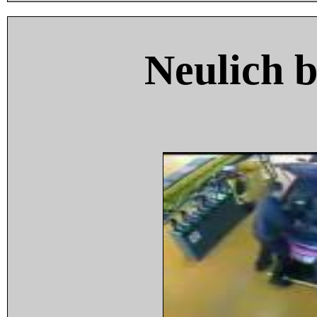
Neulich 