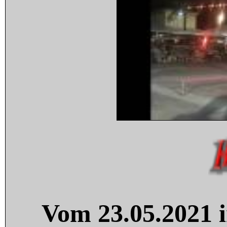
Vom 23.05.2021 i