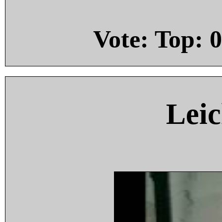
Vote: Top:
0
Leic