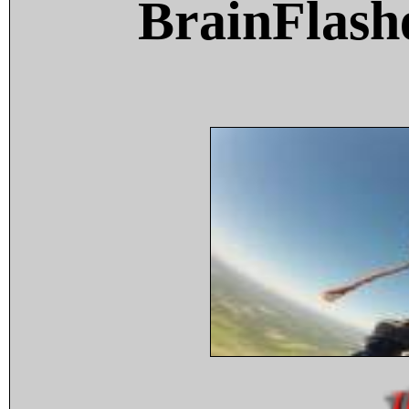
BrainFlash