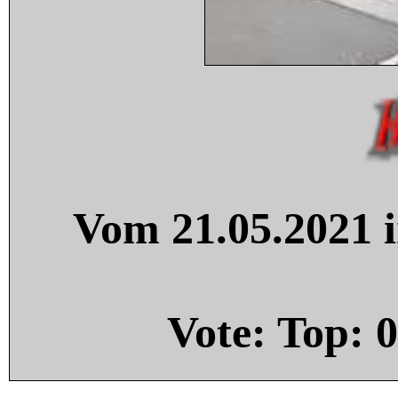
Vom 21.05.2021 i
Vote: Top:
0