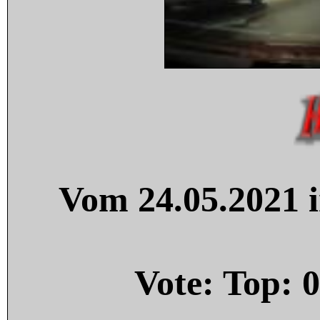
Vom 24.05.2021 i
Vote: Top:
0