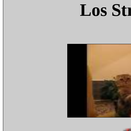
Los St