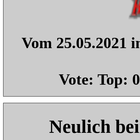
Vom 25.05.2021 in
Vote: Top:
0
Neulich be