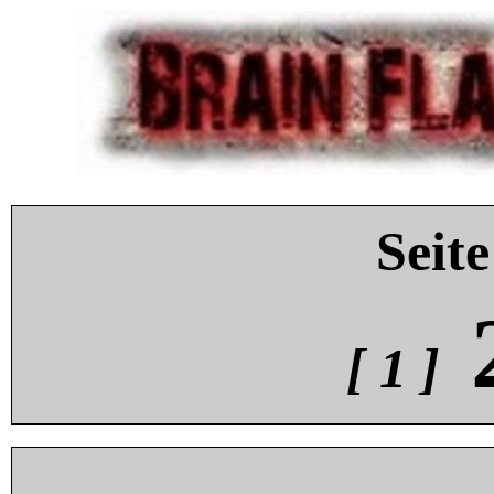
Seite
[ 1 ]