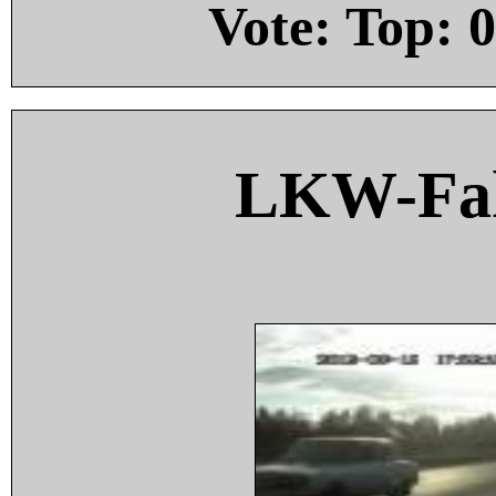
Vote: Top:
0
LKW-Fah