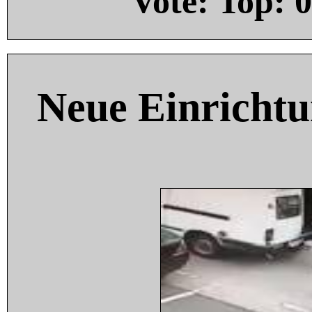
Vote: Top:
0
Neue Einricht