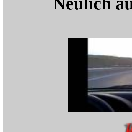
Neulich a