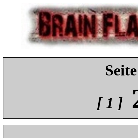
Seite
[ 1 ]