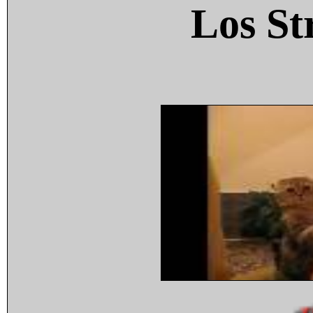
Los St