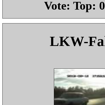
Vote: Top:
0
LKW-Fah