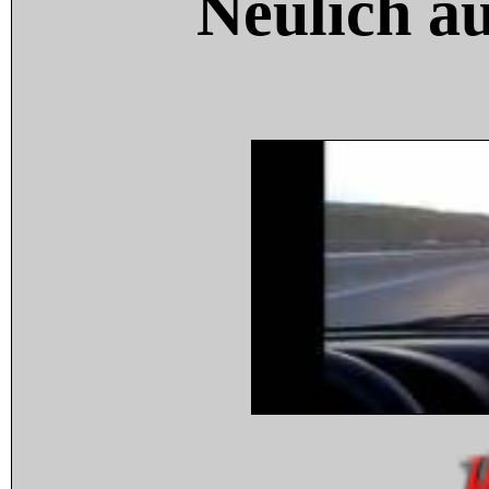
Neulich a