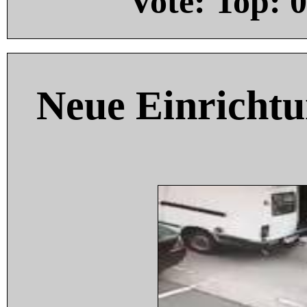
Vote: Top:
0
Neue Einricht