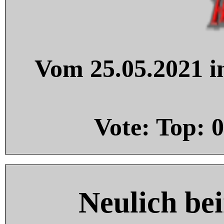
Vom 25.05.2021 in
Vote: Top:
0
Neulich be