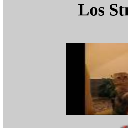
Los St