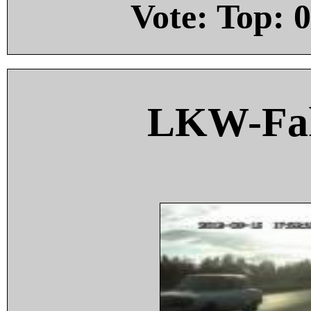
Vote: Top:
0
LKW-Fah