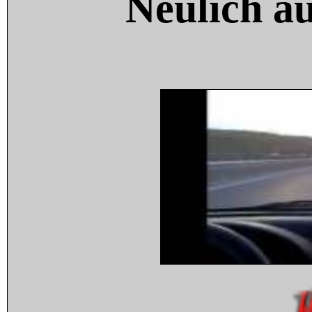
Neulich a