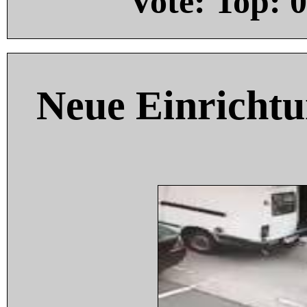
Vote: Top:
0
Neue Einricht