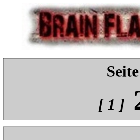
Seite
[ 1 ]