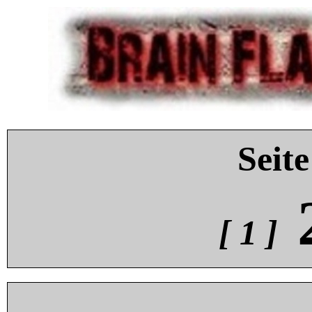
Seite
[ 1 ]