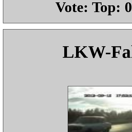
Vote: Top:
0
LKW-Fah