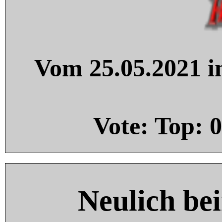
Vom 25.05.2021 in
Vote: Top:
0
Neulich be