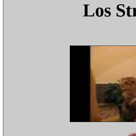
Los St