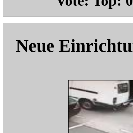
Vote: Top:
0
Neue Einricht