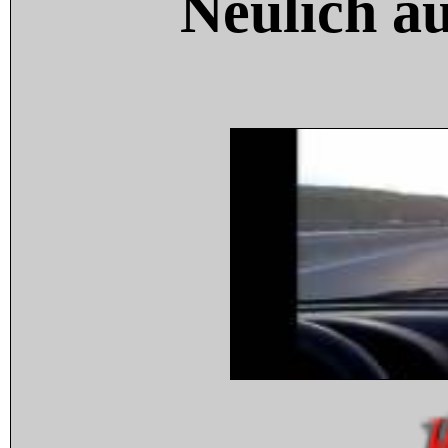
Neulich a