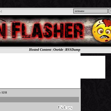
n
|
Hosted Content
Onride
RSSDump
|
|
s: 1211