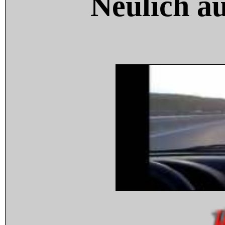
Neulich a