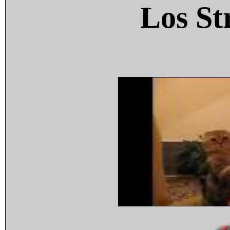
Los St