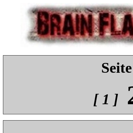
Seite
[ 1 ]