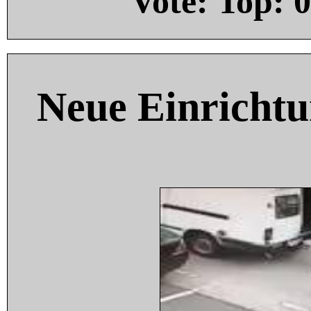
Vote: Top:
0
Neue Einricht