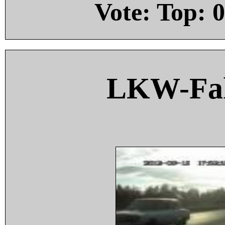
Vote: Top:
0
LKW-Fah