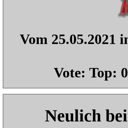
Vom 25.05.2021 in
Vote: Top:
0
Neulich be