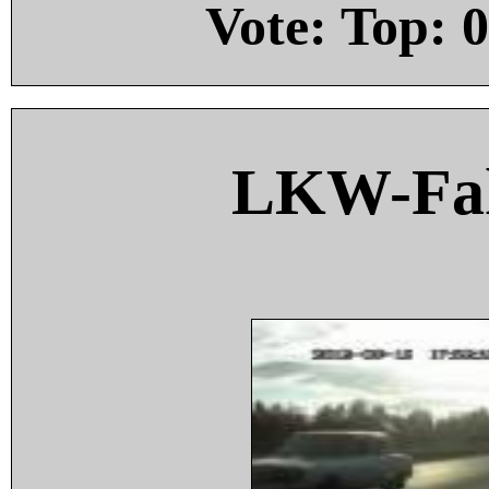
Vote: Top:
0
LKW-Fah