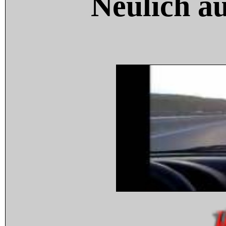
Neulich a