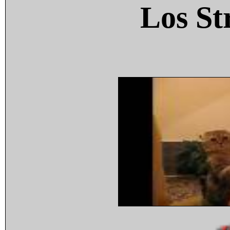
Los St