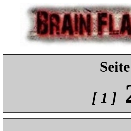
Seite
[ 1 ]