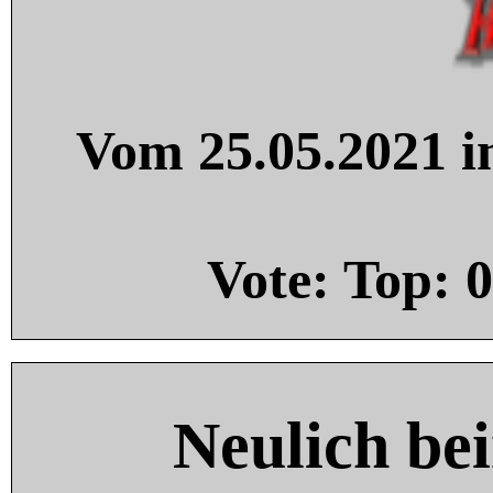
Vom 25.05.2021 in
Vote: Top:
0
Neulich be