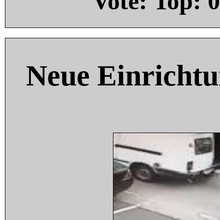
Vote: Top:
0
Neue Einricht