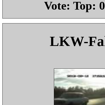
Vote: Top:
0
LKW-Fah