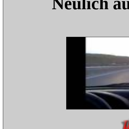
Neulich a