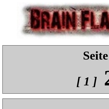
Seite
[ 1 ]