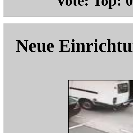
Vote: Top:
0
Neue Einricht