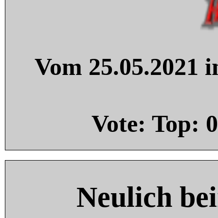
Vom 25.05.2021 in
Vote: Top:
0
Neulich be