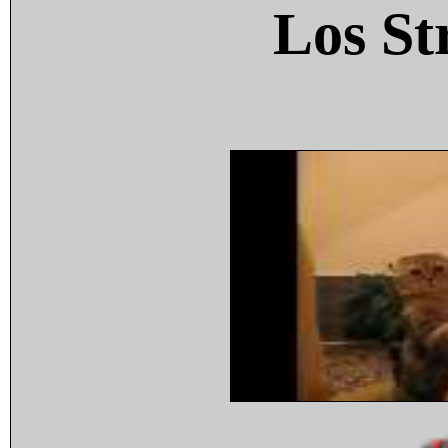
Los St