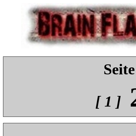
Seite
[ 1 ]