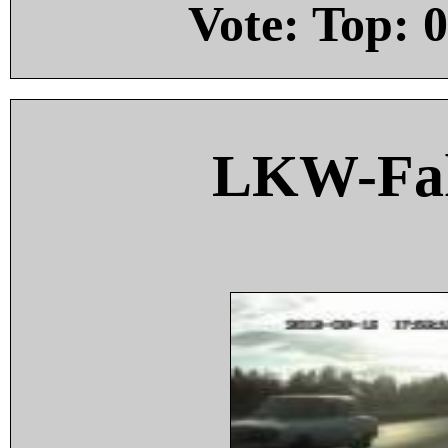
Vote: Top:
0
LKW-Fah