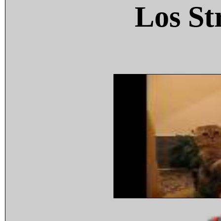
Los St