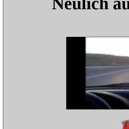
Neulich a