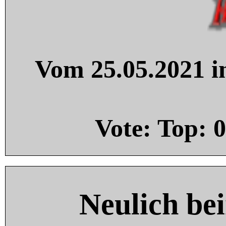
Vom 25.05.2021 in
Vote: Top:
0
Neulich be