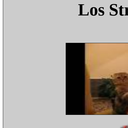
Los St