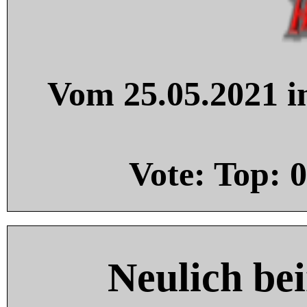
Vom 25.05.2021 in
Vote: Top:
0
Neulich be