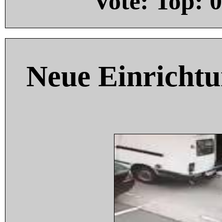
Vote: Top:
0
Neue Einricht