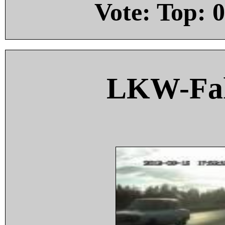
Vote: Top:
0
LKW-Fah