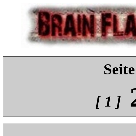
Seite
[ 1 ]