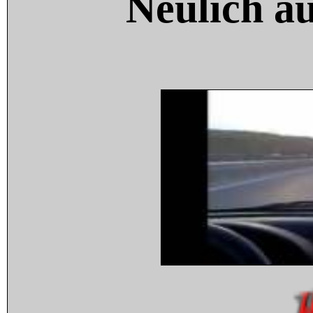
Neulich a