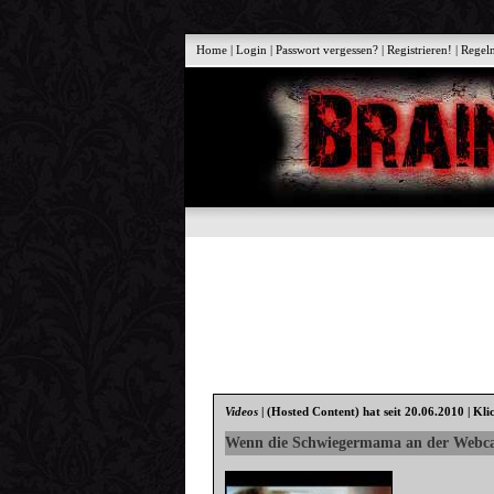
Home
|
Login
|
Passwort vergessen?
|
Registrieren!
|
Regel
Videos
|
(Hosted Content)
hat seit 20.06.2010 | Kli
Wenn die Schwiegermama an der Webca