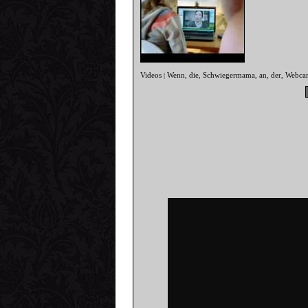
Videos
Wenn
die
Schwiegermama
an
der
Webca
|
,
,
,
,
,