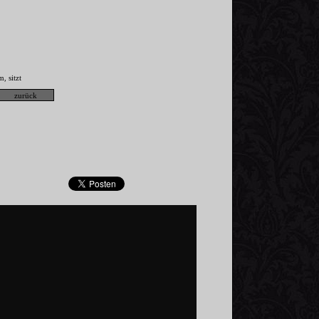
m
sitzt
,