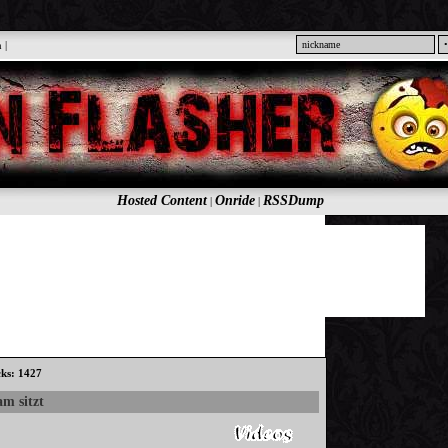
n
|
Hosted Content
Onride
RSSDump
|
|
cks: 1427
m sitzt