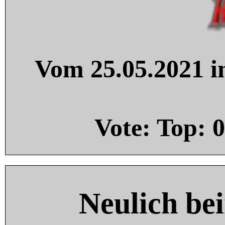
Vom 25.05.2021 in
Vote: Top:
0
Neulich be