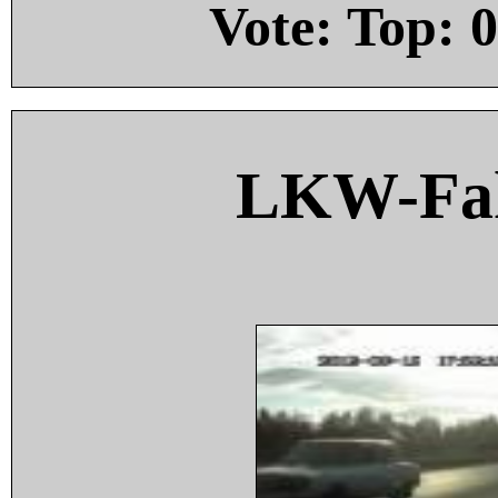
Vote: Top:
0
LKW-Fah