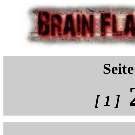
Seite
[ 1 ]