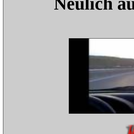
Neulich a