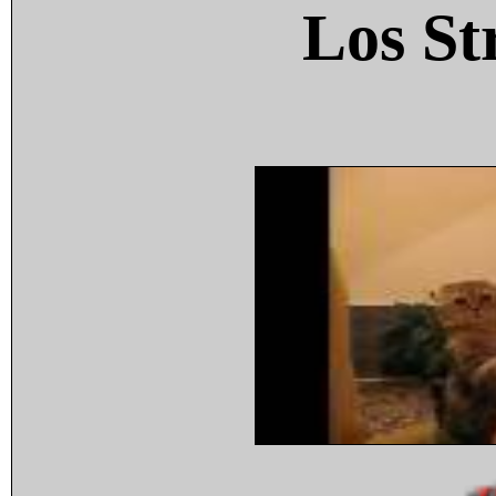
Los St