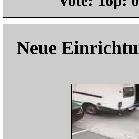
Vote: Top:
0
Neue Einricht