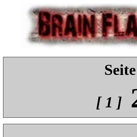
Seite
[ 1 ]