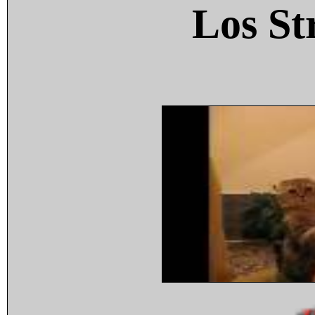
Los St