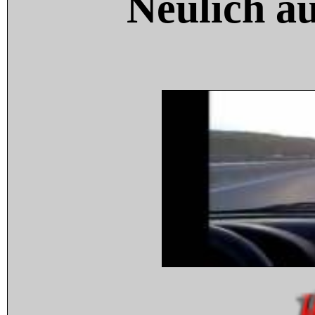
Neulich a