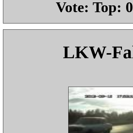
Vote: Top:
0
LKW-Fah