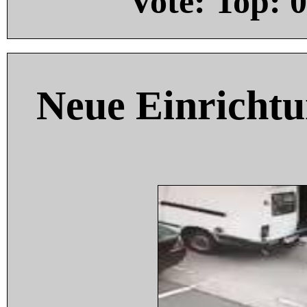
Vote: Top:
0
Neue Einricht