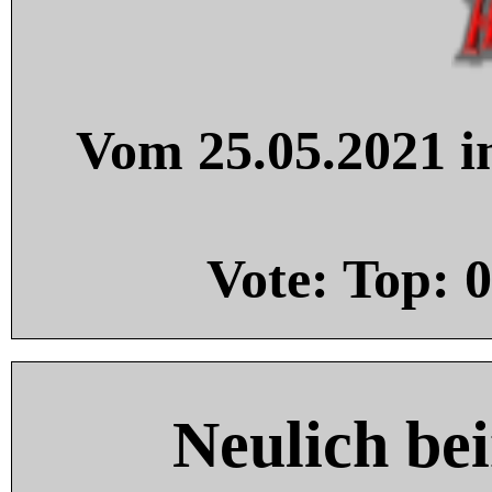
Vom 25.05.2021 in
Vote: Top:
0
Neulich be