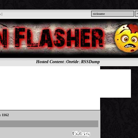
n
|
Hosted Content
Onride
RSSDump
|
|
s: 1162