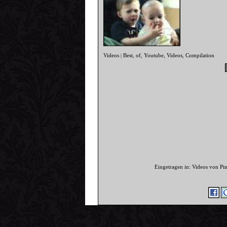
Videos
Best
of
Youtube
Videos
Compilation
|
,
,
,
,
Eingetragen in: Videos von P