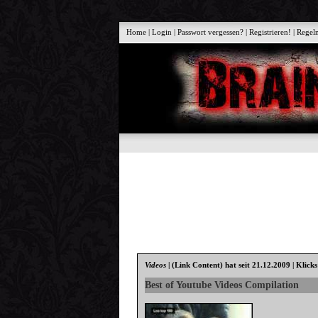
Home
|
Login
|
Passwort vergessen?
|
Registrieren!
|
Regel
Videos
|
(Link Content)
hat seit 21.12.2009 | Klick
Best of Youtube Videos Compilation