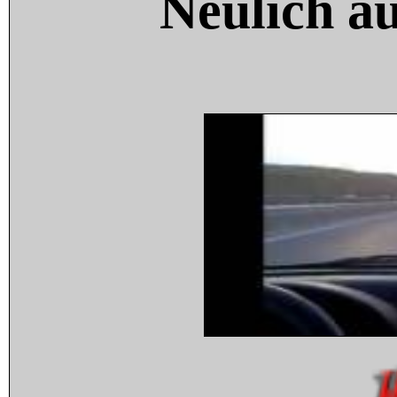
Neulich a