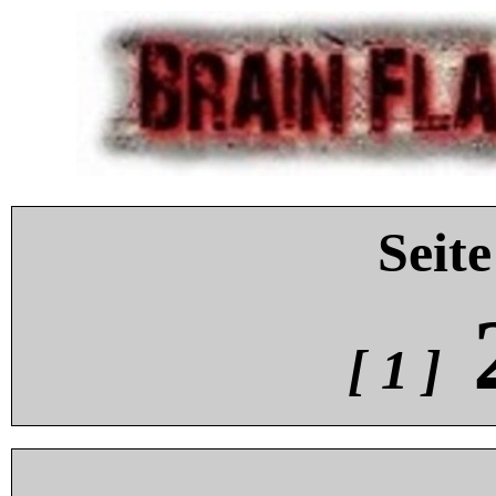
Seite
[ 1 ]