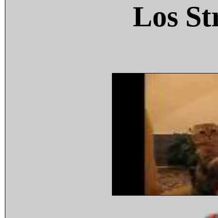
Los St