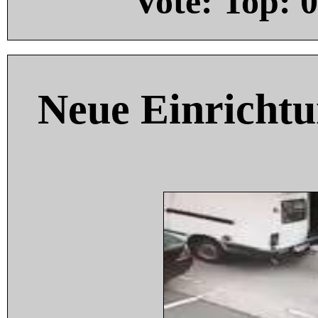
Vote: Top:
0
Neue Einricht