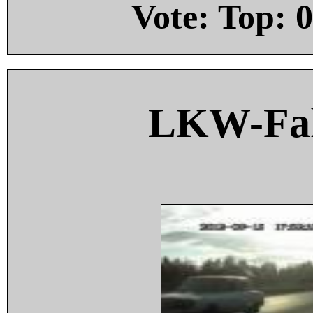
Vote: Top:
0
LKW-Fah