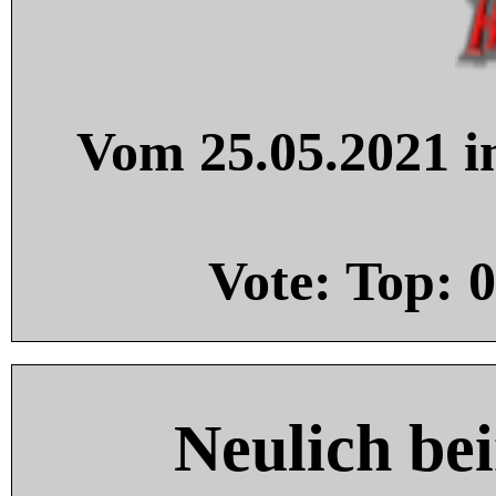
Vom 25.05.2021 in
Vote: Top:
0
Neulich be