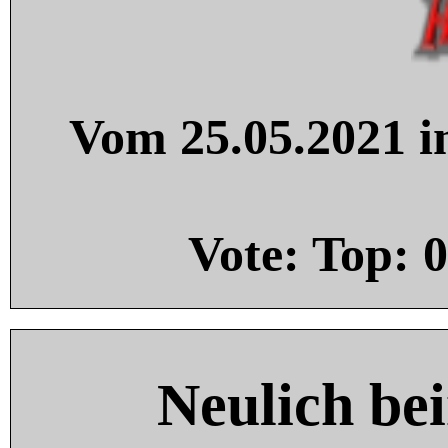
Vom 25.05.2021 in
Vote: Top:
0
Neulich be