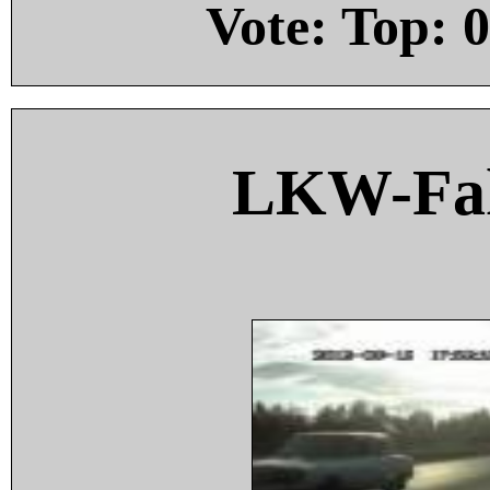
Vote: Top:
0
LKW-Fah