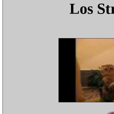
Los St