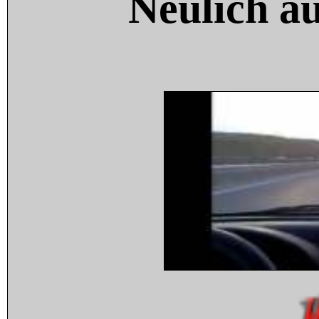
Neulich a