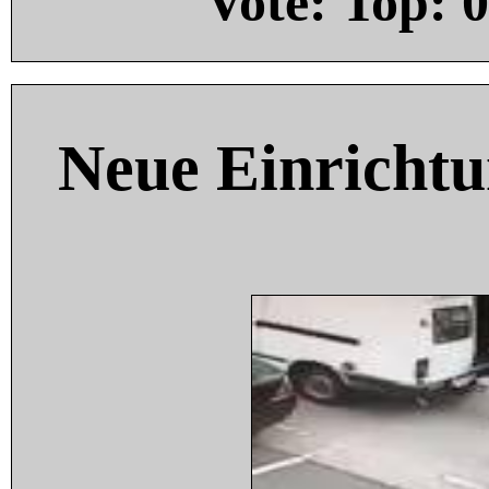
Vote: Top:
0
Neue Einricht