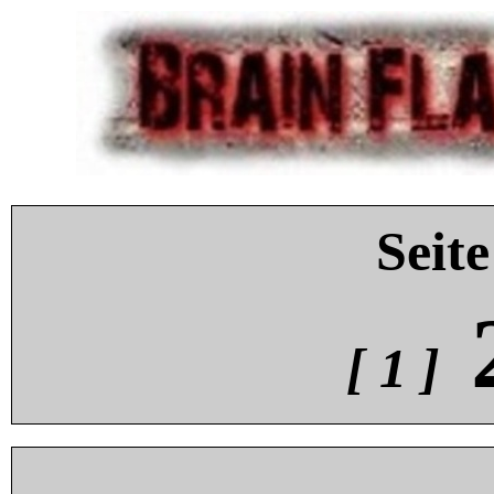
Seite
[ 1 ]