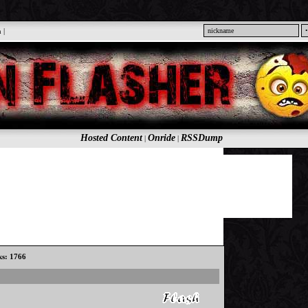
n
|
Hosted Content
Onride
RSSDump
|
|
ks: 1766