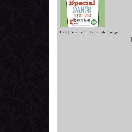
Flash
Sie
tanzt
für
dich
an
der
Stange
|
,
,
,
,
,
,