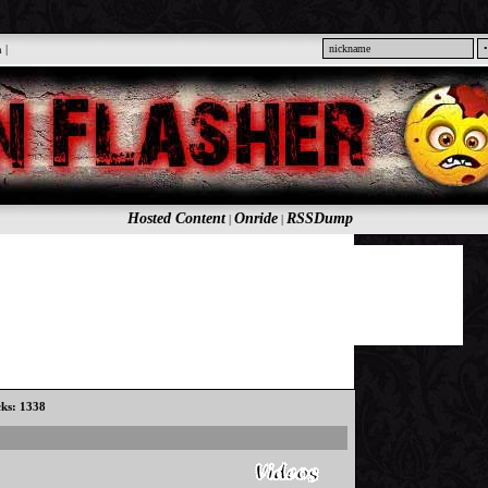
n
|
Hosted Content
Onride
RSSDump
|
|
cks: 1338