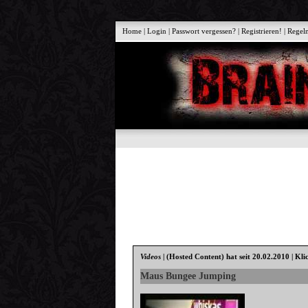
Home
|
Login
|
Passwort vergessen?
|
Registrieren!
|
Regel
Videos
|
(Hosted Content)
hat seit 20.02.2010 | Kli
Maus Bungee Jumping